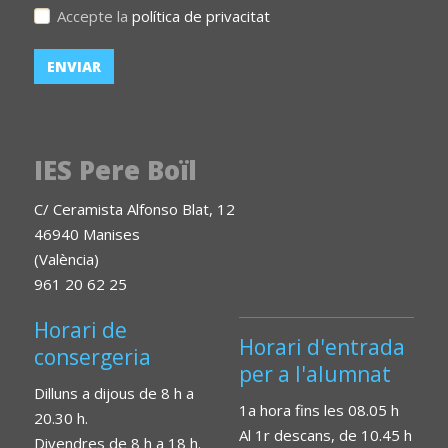
Accepte la
política de privacitat
IES Pere Boïl
C/ Ceramista Alfonso Blat, 12
46940 Manises
(València)
961 20 62 25
Horari de
Horari d'entrada
consergeria
per a l'alumnat
Dilluns a dijous de 8 h a
1a hora fins les 08.05 h
20.30 h.
Al 1r descans, de 10.45 h
Divendres de 8 h a 18 h.