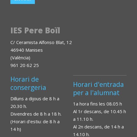
IES Pere Boïl
C/ Ceramista Alfonso Blat, 12
46940 Manises
(València)
961 20 62 25
Horari de
Horari d'entrada
consergeria
per a l'alumnat
Dilluns a dijous de 8 h a
1a hora fins les 08.05 h
20.30 h.
Al 1r descans, de 10.45 h
Divendres de 8 h a 18 h.
a 11.10 h.
(Horari d'estiu: de 8 h a
Al 2n descans, de 14 h a
14 h)
14.10 h.