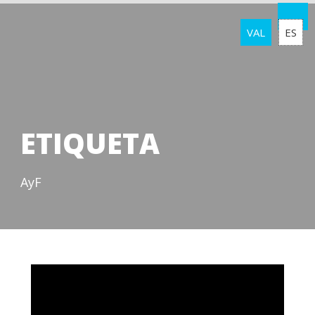
VAL
ES
ETIQUETA
AyF