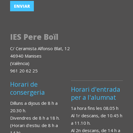
IES Pere Boïl
C/ Ceramista Alfonso Blat, 12
46940 Manises
(València)
961 20 62 25
Horari de
Horari d'entrada
consergeria
per a l'alumnat
Dilluns a dijous de 8 h a
1a hora fins les 08.05 h
20.30 h.
Al 1r descans, de 10.45 h
Divendres de 8 h a 18 h.
a 11.10 h.
(Horari d'estiu: de 8 h a
Al 2n descans, de 14 h a
14 h)