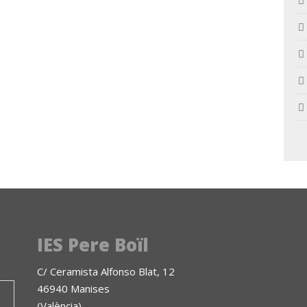
IES Pere Boïl
C/ Ceramista Alfonso Blat, 12
46940 Manises
(València)