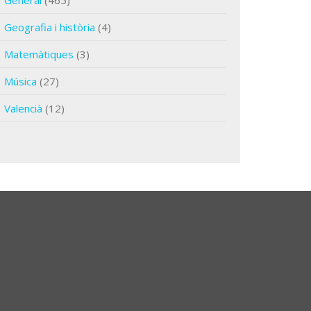
General
(465)
Geografia i història
(4)
Matemàtiques
(3)
Música
(27)
Valencià
(12)