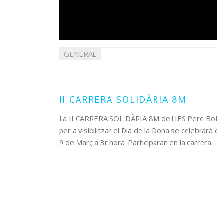
GENERAL
07
març
2023
II CARRERA SOLIDÀRIA 8M
La II CARRERA SOLIDÀRIA 8M de l'IES Pere BoÏ
per a visibilitzar el Dia de la Dona se celebrarà 
9 de Març a 3r hora. Participaran en la carrera…