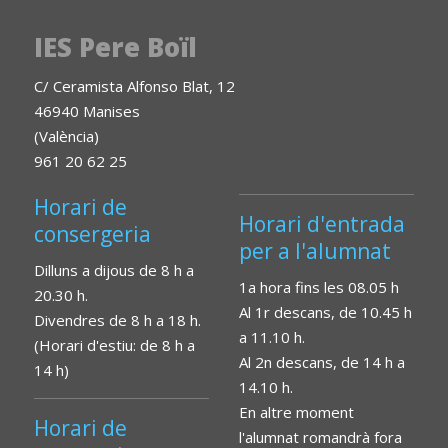
IES Pere Boïl
C/ Ceramista Alfonso Blat, 12
46940 Manises
(València)
961 20 62 25
Horari de
Horari d'entrada
consergeria
per a l'alumnat
Dilluns a dijous de 8 h a
1a hora fins les 08.05 h
20.30 h.
Al 1r descans, de 10.45 h
Divendres de 8 h a 18 h.
a 11.10 h.
(Horari d'estiu: de 8 h a
Al 2n descans, de 14 h a
14 h)
14.10 h.
En altre moment
Horari de
l'alumnat romandrà fora