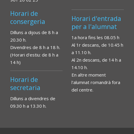
Horari de
Horari d'entrada
consergeria
per a l'alumnat
Dilluns a dijous de 8 h a
1a hora fins les 08.05 h
20.30 h.
Al 1r descans, de 10.45 h
Divendres de 8 h a 18 h.
a 11.10 h.
(Horari d'estiu: de 8 h a
Al 2n descans, de 14 h a
14 h)
14.10 h.
En altre moment
Horari de
l'alumnat romandrà fora
secretaria
del centre.
Dilluns a divendres de
09.30 h a 13.30 h.