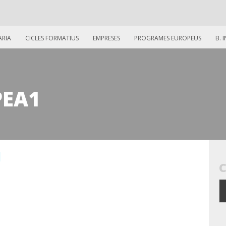
ARIA
CICLES FORMATIUS
EMPRESES
PROGRAMES EUROPEUS
B. 
EA1
1