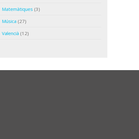
Matemàtiques
(3)
Música
(27)
Valencià
(12)