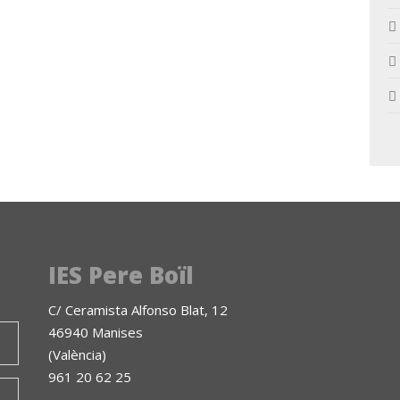
IES Pere Boïl
C/ Ceramista Alfonso Blat, 12
46940 Manises
(València)
961 20 62 25