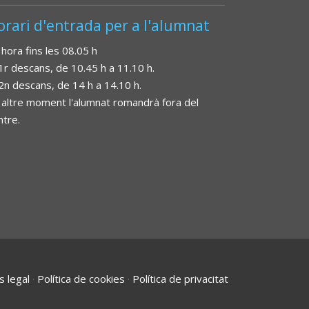
orari d'entrada per a l'alumnat
 hora fins les 08.05 h
 1r descans, de 10.45 h a 11.10 h.
 2n descans, de 14 h a 14.10 h.
 altre moment l'alumnat romandrà fora del
ntre.
s legal
·
Política de cookies
·
Política de privacitat