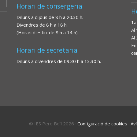
Horari de consergeria
H
Dilluns a dijous de 8 h a 20.30 h.
1a
Divendres de 8 h a 18 h.
Al
(Horari d'estiu: de 8 h a 14 h)
Al
En
Horari de secretaria
ce
Dilluns a divendres de 09.30 h a 13.30 h.
© IES Pere Boïl 2026
·
Configuració de cookies
·
Aví