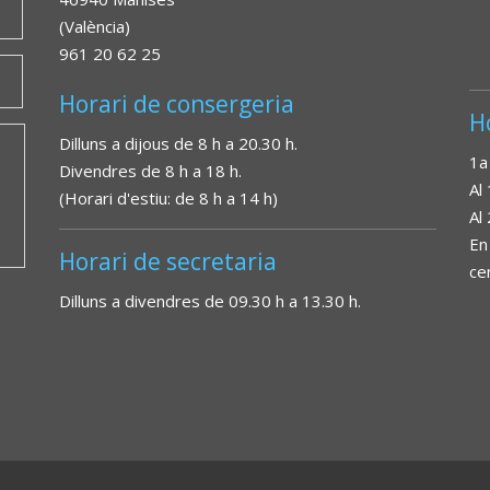
(València)
961 20 62 25
Horari de consergeria
H
Dilluns a dijous de 8 h a 20.30 h.
1a
Divendres de 8 h a 18 h.
Al
(Horari d'estiu: de 8 h a 14 h)
Al
En
Horari de secretaria
ce
Dilluns a divendres de 09.30 h a 13.30 h.