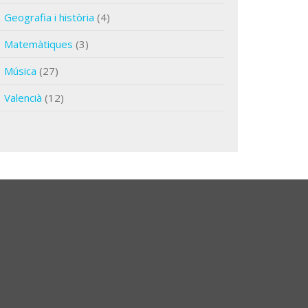
Geografia i història
(4)
Matemàtiques
(3)
Música
(27)
Valencià
(12)