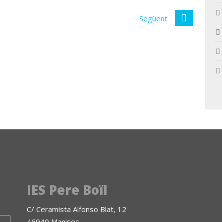
Següent
IES Pere Boïl
C/ Ceramista Alfonso Blat, 12
46940 Manises