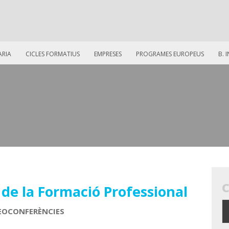
ARIA
CICLES FORMATIUS
EMPRESES
PROGRAMES EUROPEUS
B. 
e la Formació Professional
DEOCONFERÈNCIES