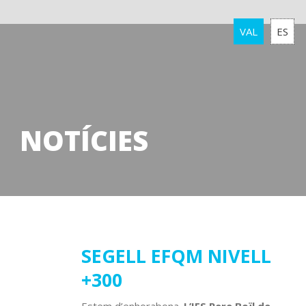
VAL
ES
NOTÍCIES
28
SEGELL EFQM NIVELL
+300
gener
2025