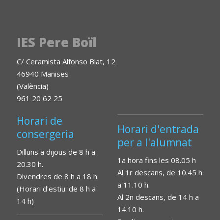
IES Pere Boïl
C/ Ceramista Alfonso Blat, 12
46940 Manises
(València)
961 20 62 25
Horari de
Horari d'entrada
consergeria
per a l'alumnat
Dilluns a dijous de 8 h a
1a hora fins les 08.05 h
20.30 h.
Al 1r descans, de 10.45 h
Divendres de 8 h a 18 h.
a 11.10 h.
(Horari d'estiu: de 8 h a
Al 2n descans, de 14 h a
14 h)
14.10 h.