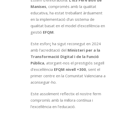
Estem d’enhorabona.
L’IES Pere Boïl de
Manises
, compromés amb la qualitat
educativa, ha estat treballant àrduament
en la implementació d’un sistema de
qualitat basat en el model d’excel·lència en
gestió
EFQM
.
Este esforç ha sigut reconegut en 2024
amb l’acreditació del
Ministeri per a la
Transformació Digital i de la Funció
Pública
, atorgant-nos el prestigiós segell
d’excel·lència
EFQM nivell +300
, sent el
primer centre en la Comunitat Valenciana a
aconseguir-ho.
Este assoliment reflectix el nostre ferm
compromís amb la millora contínua i
l’excel·lència en l’educació.