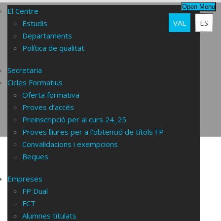
Open Menu
El Centre
VAL
ES
Estudis
Departaments
Política de qualitat
Secretaria
Cicles Formatius
REUNIÓ BI
Oferta formativa
Proves d’accés
Preinscripció per al curs 24_25
Proves lliures per a l’obtenció de títols FP
Convalidacions i exempcions
Beques
16
Reunió BI
Empreses
FP Dual
gener
FCT
2025
Alumnes titulats