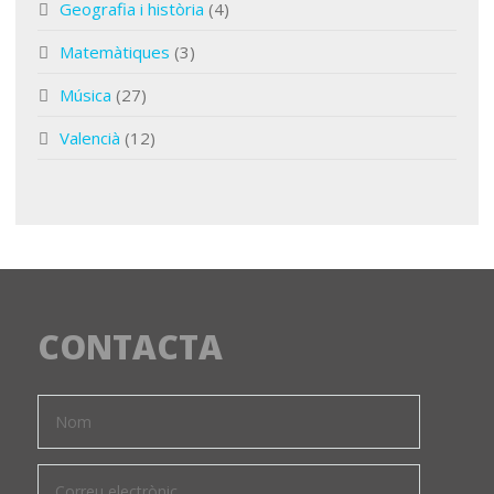
Geografia i història
(4)
Matemàtiques
(3)
Música
(27)
Valencià
(12)
CONTACTA