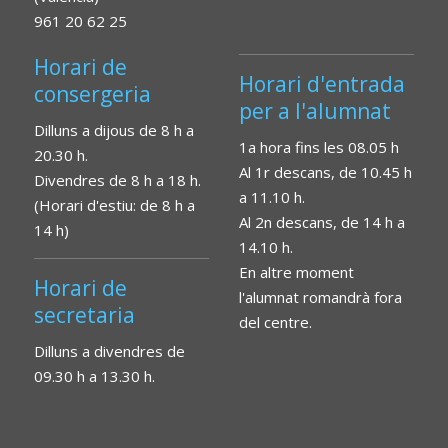
961 20 62 25
Horari de
Horari d'entrada
consergeria
per a l'alumnat
Dilluns a dijous de 8 h a
1a hora fins les 08.05 h
20.30 h.
Al 1r descans, de 10.45 h
Divendres de 8 h a 18 h.
a 11.10 h.
(Horari d'estiu: de 8 h a
Al 2n descans, de 14 h a
14 h)
14.10 h.
En altre moment
Horari de
l'alumnat romandrà fora
secretaria
del centre.
Dilluns a divendres de
09.30 h a 13.30 h.