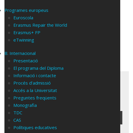
Comparteix Entrada
Programes europeus
Euroscola
Erasmus Repair the World
Erasmus+ FP
eTwinning
Anterior
B. Internacional
Presentació
El programa del Diploma
Informació i contacte
Procés d’admissió
Accés a la Universitat
Preguntes freqüents
CERCA
Monografia
TDC
CAS
Polítiques educatives