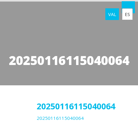
VAL
ES
20250116115040064
17
20250116115040064
20250116115040064
gener
2025