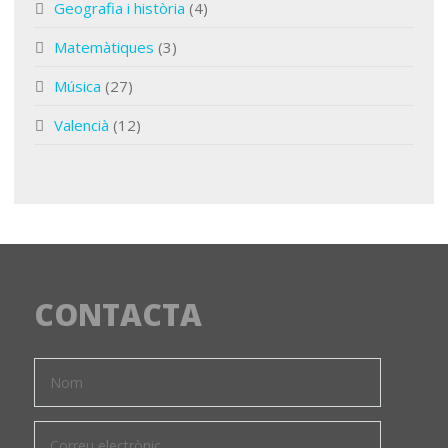
Geografia i història
(4)
Matemàtiques
(3)
Música
(27)
Valencià
(12)
CONTACTA