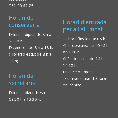
961 20 62 25
Horari de
Horari d'entrada
consergeria
per a l'alumnat
Dilluns a dijous de 8 h a
1a hora fins les 08.05 h
20.30 h.
Al 1r descans, de 10.45 h
Divendres de 8 h a 18 h.
a 11.10 h.
(Horari d'estiu: de 8 h a
Al 2n descans, de 14 h a
14 h)
14.10 h.
En altre moment
Horari de
l'alumnat romandrà fora
secretaria
del centre.
Dilluns a divendres de
09.30 h a 13.30 h.