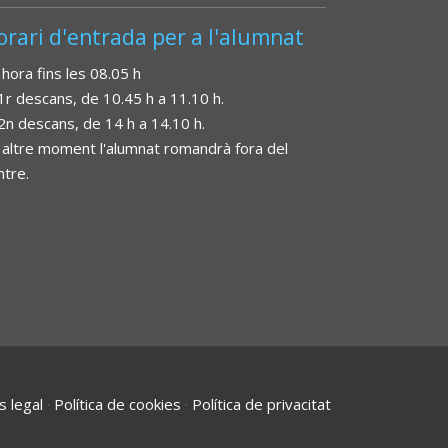
orari d'entrada per a l'alumnat
 hora fins les 08.05 h
 1r descans, de 10.45 h a 11.10 h.
 2n descans, de 14 h a 14.10 h.
 altre moment l'alumnat romandrà fora del
ntre.
s legal
·
Política de cookies
·
Política de privacitat