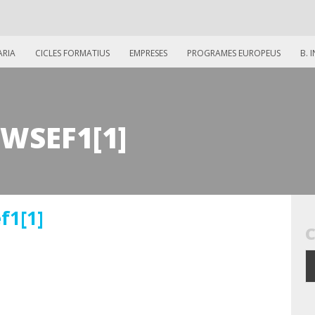
ARIA
CICLES FORMATIUS
EMPRESES
PROGRAMES EUROPEUS
B. 
WSEF1[1]
f1[1]