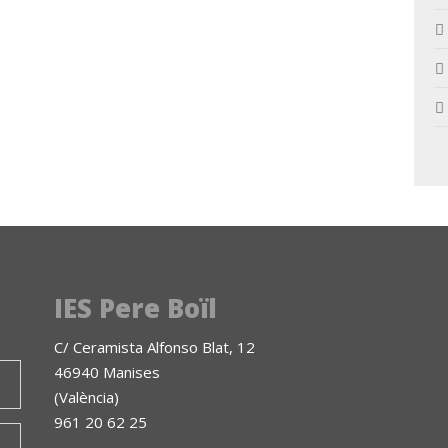
IES Pere Boïl
C/ Ceramista Alfonso Blat, 12
46940 Manises
(València)
961 20 62 25