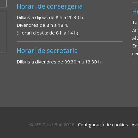
Horari de consergeria
H
Dilluns a dijous de 8 h a 20.30 h.
1a
Divendres de 8 h a 18 h.
Al
(Horari d'estiu: de 8 h a 14 h)
Al
En
Horari de secretaria
ce
Dilluns a divendres de 09.30 h a 13.30 h.
© IES Pere Boïl 2026
·
Configuració de cookies
·
Aví