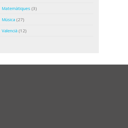
Matemàtiques
(3)
Música
(27)
Valencià
(12)