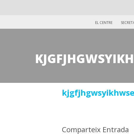
EL CENTRE
SECRET
KJGFJHGWSYIKH
13
kjgfjhgwsyikhwse
juliol
2016
Comparteix Entrada