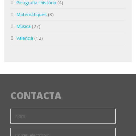
Geografia i història
(4)
Matemàtiques
(3)
Música
(27)
Valencià
(12)
CONTACTA