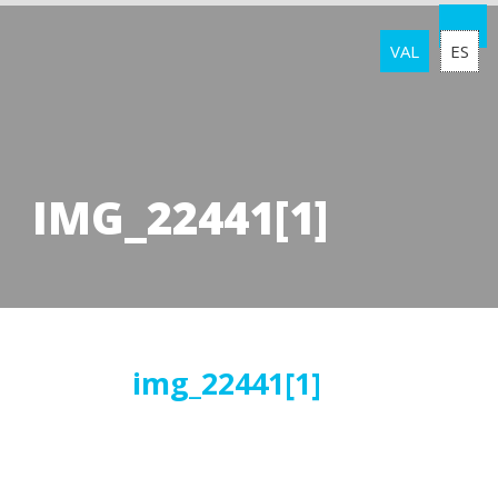
VAL
ES
IMG_22441[1]
13
img_22441[1]
juliol
2016