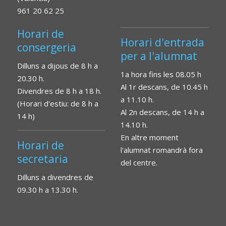
961 20 62 25
Horari de
Horari d'entrada
consergeria
per a l'alumnat
Dilluns a dijous de 8 h a
1a hora fins les 08.05 h
20.30 h.
Al 1r descans, de 10.45 h
Divendres de 8 h a 18 h.
a 11.10 h.
(Horari d'estiu: de 8 h a
Al 2n descans, de 14 h a
14 h)
14.10 h.
En altre moment
Horari de
l'alumnat romandrà fora
secretaria
del centre.
Dilluns a divendres de
09.30 h a 13.30 h.