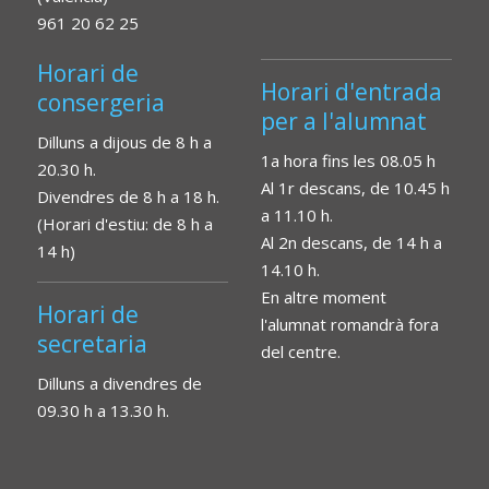
961 20 62 25
Horari de
Horari d'entrada
consergeria
per a l'alumnat
Dilluns a dijous de 8 h a
1a hora fins les 08.05 h
20.30 h.
Al 1r descans, de 10.45 h
Divendres de 8 h a 18 h.
a 11.10 h.
(Horari d'estiu: de 8 h a
Al 2n descans, de 14 h a
14 h)
14.10 h.
En altre moment
Horari de
l'alumnat romandrà fora
secretaria
del centre.
Dilluns a divendres de
09.30 h a 13.30 h.