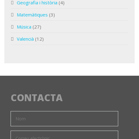
Geografia i història
(4)
Matemàtiques
(3)
Música
(27)
Valencià
(12)
CONTACTA