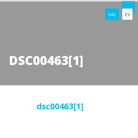
VAL
ES
DSC00463[1]
13
dsc00463[1]
juliol
2016