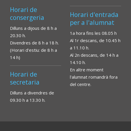
Horari de
Horari d'entrada
consergeria
per a l'alumnat
Dilluns a dijous de 8 h a
1a hora fins les 08.05 h
20.30 h.
Al 1r descans, de 10.45 h
Divendres de 8 h a 18 h.
a 11.10 h.
(Horari d'estiu: de 8 h a
Al 2n descans, de 14 h a
14 h)
14.10 h.
En altre moment
Horari de
l'alumnat romandrà fora
secretaria
del centre.
Dilluns a divendres de
09.30 h a 13.30 h.