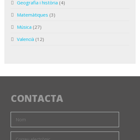
Geografia i història
(4)
Matemàtiques
(3)
Música
(27)
Valencià
(12)
CONTACTA