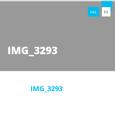
VAL
ES
IMG_3293
08
IMG_3293
maig
2018