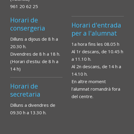
961 20 62 25
Horari de
Horari d'entrada
consergeria
per a l'alumnat
Dilluns a dijous de 8 h a
1a hora fins les 08.05 h
20.30 h.
Al 1r descans, de 10.45 h
Divendres de 8 h a 18 h.
a 11.10 h.
(Horari d'estiu: de 8 h a
Al 2n descans, de 14 h a
14 h)
14.10 h.
En altre moment
Horari de
l'alumnat romandrà fora
secretaria
del centre.
Dilluns a divendres de
09.30 h a 13.30 h.