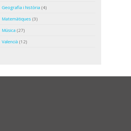
Geografia i història
(4)
Matemàtiques
(3)
Música
(27)
Valencià
(12)