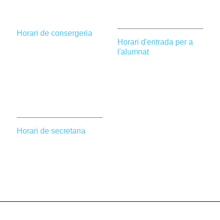
961 20 62 25
Horari de consergeria
Horari d'entrada per a
Dilluns a dijous de 8 h a
l'alumnat
20.30 h.
1a hora fins les 08.05 h
Divendres de 8 h a 18 h.
Al 1r descans, de 10.45
(Horari d'estiu: de 8 h a
h a 11.10 h.
14 h)
Al 2n descans, de 14 h a
14.10 h.
Horari de secretaria
En altre moment
Dilluns a divendres de
l'alumnat romandrà fora
09.30 h a 13.30 h.
del centre.