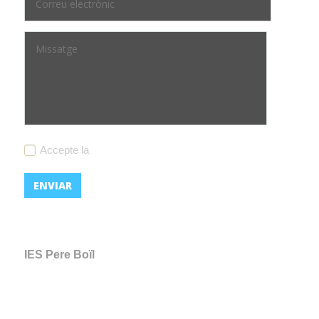
Accepte la
política de privacitat
IES Pere Boïl
C/ Ceramista Alfonso Blat, 12
46940 Manises
(València)