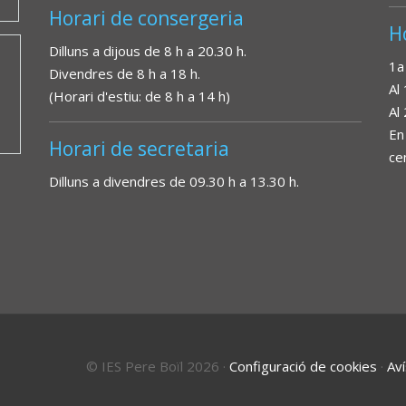
Horari de consergeria
H
Dilluns a dijous de 8 h a 20.30 h.
1a
Divendres de 8 h a 18 h.
Al
(Horari d'estiu: de 8 h a 14 h)
Al
En
Horari de secretaria
ce
Dilluns a divendres de 09.30 h a 13.30 h.
© IES Pere Boïl 2026
·
Configuració de cookies
·
Aví