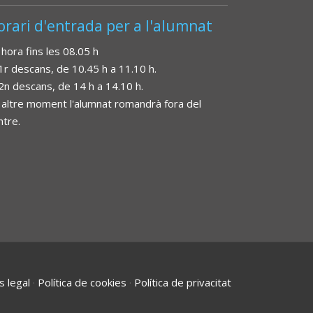
orari d'entrada per a l'alumnat
 hora fins les 08.05 h
 1r descans, de 10.45 h a 11.10 h.
 2n descans, de 14 h a 14.10 h.
 altre moment l'alumnat romandrà fora del
ntre.
s legal
·
Política de cookies
·
Política de privacitat