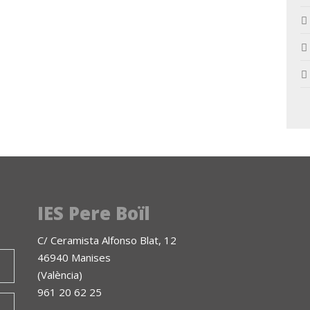
IES Pere Boïl
C/ Ceramista Alfonso Blat, 12
46940 Manises
(València)
961 20 62 25