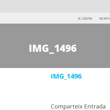
EL CENTRE
SECRET
IMG_1496
30
IMG_1496
maig
2019
Comparteix Entrada