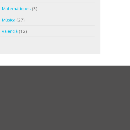
Matemàtiques
(3)
Música
(27)
Valencià
(12)