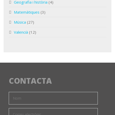
Geografia i història
(4)
Matemàtiques
(3)
Música
(27)
Valencià
(12)
CONTACTA