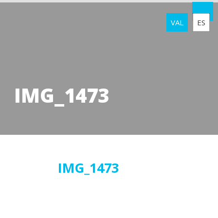
VAL
ES
IMG_1473
30
IMG_1473
maig
2019