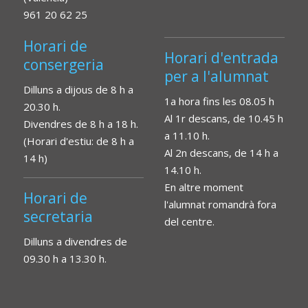
961 20 62 25
Horari de
Horari d'entrada
consergeria
per a l'alumnat
Dilluns a dijous de 8 h a
1a hora fins les 08.05 h
20.30 h.
Al 1r descans, de 10.45 h
Divendres de 8 h a 18 h.
a 11.10 h.
(Horari d'estiu: de 8 h a
Al 2n descans, de 14 h a
14 h)
14.10 h.
En altre moment
Horari de
l'alumnat romandrà fora
secretaria
del centre.
Dilluns a divendres de
09.30 h a 13.30 h.