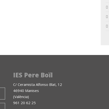
IES Pere Boïl
C/ Ceramista Alfonso Blat, 12
46940 Manises
(València)
961 20 62 25