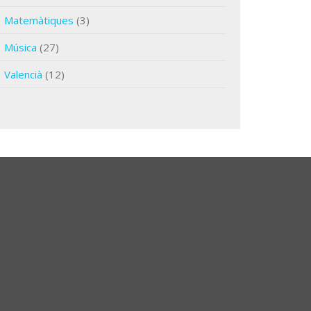
Matemàtiques
(3)
Música
(27)
Valencià
(12)