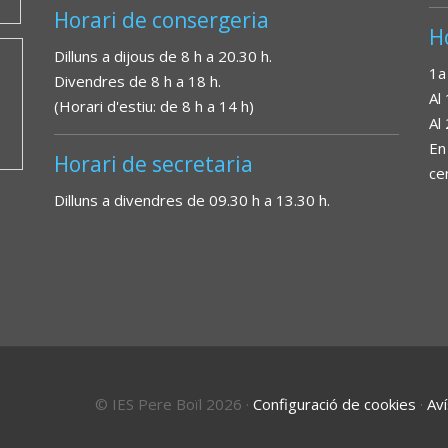
Horari de consergeria
H
Dilluns a dijous de 8 h a 20.30 h.
1a
Divendres de 8 h a 18 h.
Al
(Horari d'estiu: de 8 h a 14 h)
Al
En
Horari de secretaria
ce
Dilluns a divendres de 09.30 h a 13.30 h.
© IES Pere Boïl 2026
·
Configuració de cookies
·
Aví