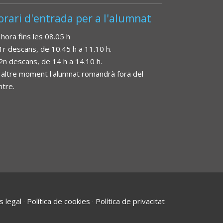
orari d'entrada per a l'alumnat
 hora fins les 08.05 h
 1r descans, de 10.45 h a 11.10 h.
 2n descans, de 14 h a 14.10 h.
 altre moment l'alumnat romandrà fora del
ntre.
s legal
·
Política de cookies
·
Política de privacitat