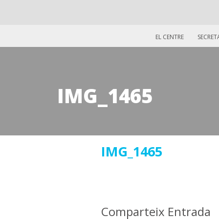
EL CENTRE
SECRET
IMG_1465
30
IMG_1465
maig
2019
Comparteix Entrada