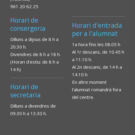
961 20 62 25
Horari de
Horari d'entrada
consergeria
per a l'alumnat
Dilluns a dijous de 8 h a
1a hora fins les 08.05 h
20.30 h.
Al 1r descans, de 10.45 h
Divendres de 8 h a 18 h.
a 11.10 h.
(Horari d'estiu: de 8 h a
Al 2n descans, de 14 h a
14 h)
14.10 h.
En altre moment
Horari de
l'alumnat romandrà fora
secretaria
del centre.
Dilluns a divendres de
09.30 h a 13.30 h.