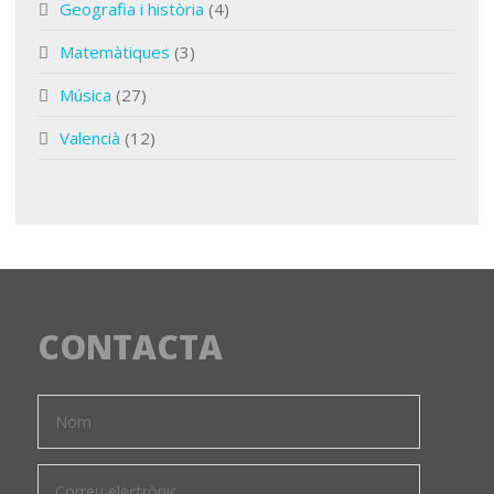
Geografia i història
(4)
Matemàtiques
(3)
Música
(27)
Valencià
(12)
CONTACTA