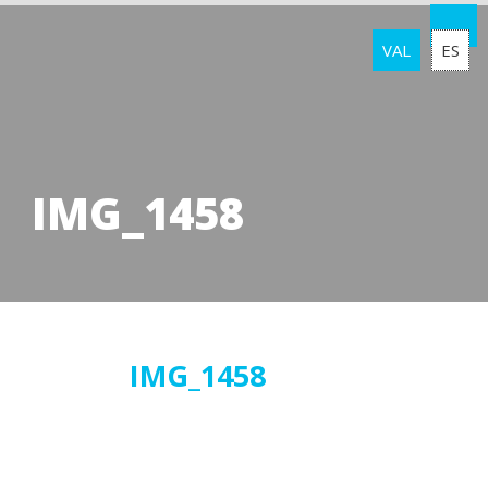
VAL
ES
IMG_1458
30
IMG_1458
maig
2019