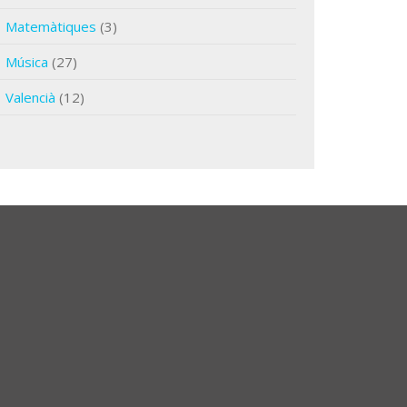
Matemàtiques
(3)
Música
(27)
Valencià
(12)