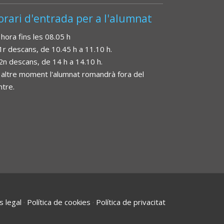
orari d'entrada per a l'alumnat
 hora fins les 08.05 h
 1r descans, de 10.45 h a 11.10 h.
 2n descans, de 14 h a 14.10 h.
 altre moment l'alumnat romandrà fora del
ntre.
s legal
·
Política de cookies
·
Política de privacitat