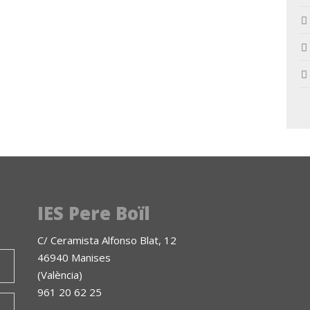
IES Pere Boïl
C/ Ceramista Alfonso Blat, 12
46940 Manises
(València)
961 20 62 25