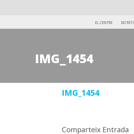
EL CENTRE
SECRET
IMG_1454
30
IMG_1454
maig
2019
Comparteix Entrada