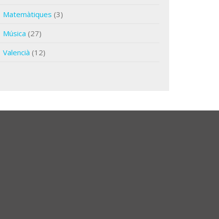
Matemàtiques
(3)
Música
(27)
Valencià
(12)