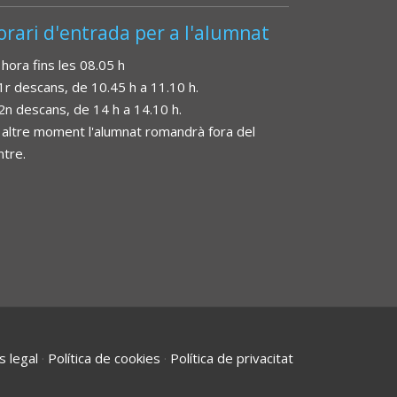
orari d'entrada per a l'alumnat
 hora fins les 08.05 h
 1r descans, de 10.45 h a 11.10 h.
 2n descans, de 14 h a 14.10 h.
 altre moment l'alumnat romandrà fora del
ntre.
s legal
·
Política de cookies
·
Política de privacitat