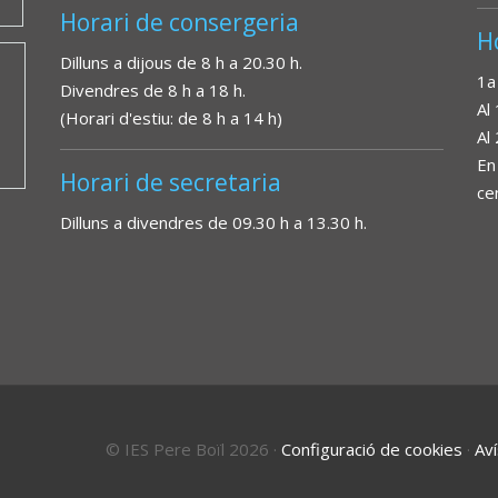
Horari de consergeria
H
Dilluns a dijous de 8 h a 20.30 h.
1a
Divendres de 8 h a 18 h.
Al
(Horari d'estiu: de 8 h a 14 h)
Al
En
Horari de secretaria
ce
Dilluns a divendres de 09.30 h a 13.30 h.
© IES Pere Boïl 2026
·
Configuració de cookies
·
Aví