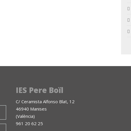
IES Pere Boïl
C/ Ceramista Alfonso Blat, 12
46940 Manises
(València)
961 20 62 25