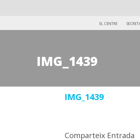
EL CENTRE
SECRET
IMG_1439
30
IMG_1439
maig
2019
Comparteix Entrada