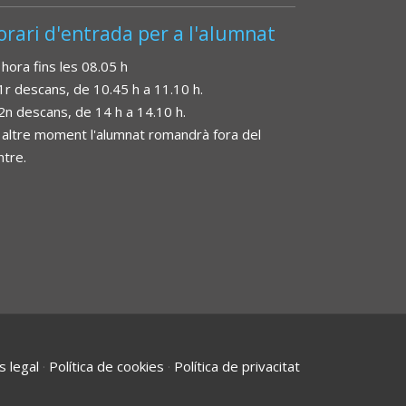
orari d'entrada per a l'alumnat
 hora fins les 08.05 h
 1r descans, de 10.45 h a 11.10 h.
 2n descans, de 14 h a 14.10 h.
 altre moment l'alumnat romandrà fora del
ntre.
s legal
·
Política de cookies
·
Política de privacitat