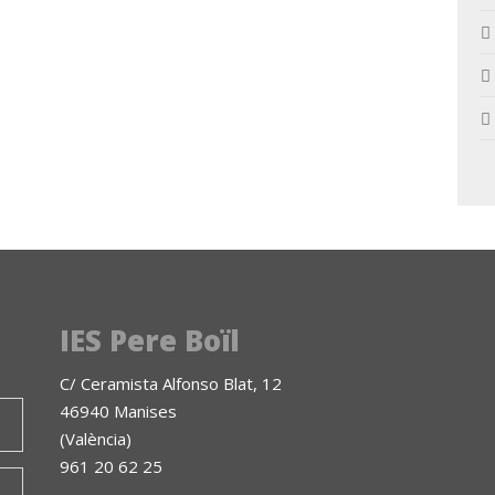
IES Pere Boïl
C/ Ceramista Alfonso Blat, 12
46940 Manises
(València)
961 20 62 25