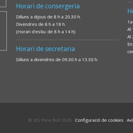
Horari de consergeria
H
Dilluns a dijous de 8 h a 20.30 h.
1a
Divendres de 8 h a 18 h.
Al
(Horari d'estiu: de 8 h a 14 h)
Al
En
Horari de secretaria
ce
Dilluns a divendres de 09.30 h a 13.30 h.
© IES Pere Boïl 2026
·
Configuració de cookies
·
Aví