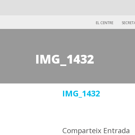
EL CENTRE
SECRET
IMG_1432
30
IMG_1432
maig
2019
Comparteix Entrada