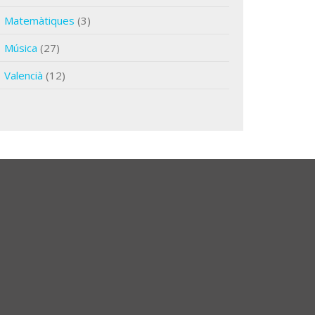
Matemàtiques
(3)
Música
(27)
Valencià
(12)