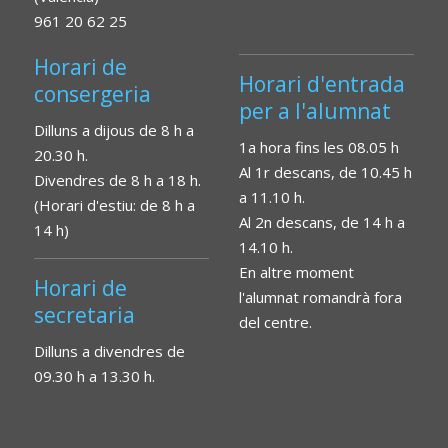
961 20 62 25
Horari de
Horari d'entrada
consergeria
per a l'alumnat
Dilluns a dijous de 8 h a
1a hora fins les 08.05 h
20.30 h.
Al 1r descans, de 10.45 h
Divendres de 8 h a 18 h.
a 11.10 h.
(Horari d'estiu: de 8 h a
Al 2n descans, de 14 h a
14 h)
14.10 h.
En altre moment
Horari de
l'alumnat romandrà fora
secretaria
del centre.
Dilluns a divendres de
09.30 h a 13.30 h.