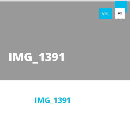
VAL
ES
IMG_1391
30
IMG_1391
maig
2019