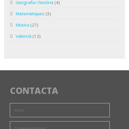
Geografia i història
(4)
Matemàtiques
(3)
Música
(27)
Valencià
(12)
CONTACTA