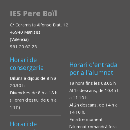
IES Pere Boïl
C/ Ceramista Alfonso Blat, 12
46940 Manises
(València)
961 20 62 25
Horari de
Horari d'entrada
consergeria
per a l'alumnat
Dilluns a dijous de 8 h a
1a hora fins les 08.05 h
20.30 h.
Al 1r descans, de 10.45 h
Divendres de 8 h a 18 h.
a 11.10 h.
(Horari d'estiu: de 8 h a
Al 2n descans, de 14 h a
14 h)
14.10 h.
En altre moment
Horari de
l'alumnat romandrà fora