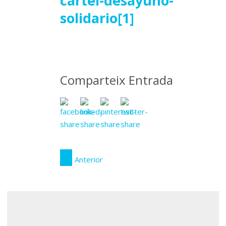
13
cartel-desayuno-
solidario[1]
juliol
2016
Comparteix Entrada
Anterior