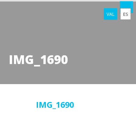
VAL
ES
IMG_1690
27
IMG_1690
març
2019