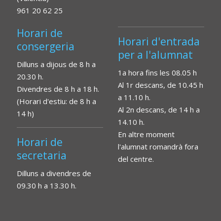
961 20 62 25
Horari de
Horari d'entrada
consergeria
per a l'alumnat
Dilluns a dijous de 8 h a
1a hora fins les 08.05 h
20.30 h.
Al 1r descans, de 10.45 h
Divendres de 8 h a 18 h.
a 11.10 h.
(Horari d'estiu: de 8 h a
Al 2n descans, de 14 h a
14 h)
14.10 h.
En altre moment
Horari de
l'alumnat romandrà fora
secretaria
del centre.
Dilluns a divendres de
09.30 h a 13.30 h.