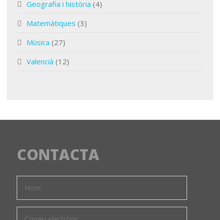
Geografia i història
(4)
Matemàtiques
(3)
Música
(27)
Valencià
(12)
CONTACTA