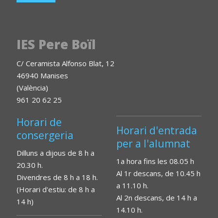
IES Pere Boïl
C/ Ceramista Alfonso Blat, 12
46940 Manises
(València)
961 20 62 25
Horari de
Horari d'entrada
consergeria
per a l'alumnat
Dilluns a dijous de 8 h a
1a hora fins les 08.05 h
20.30 h.
Al 1r descans, de 10.45 h
Divendres de 8 h a 18 h.
a 11.10 h.
(Horari d'estiu: de 8 h a
Al 2n descans, de 14 h a
14 h)
14.10 h.