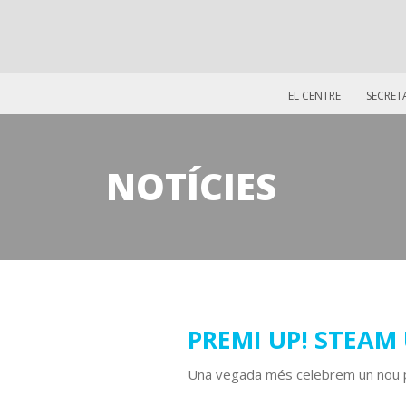
EL CENTRE
SECRET
NOTÍCIES
27
PREMI UP! STEAM
maig
Una vegada més celebrem un nou 
2025