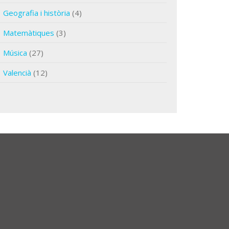
Geografia i història
(4)
Matemàtiques
(3)
Música
(27)
Valencià
(12)