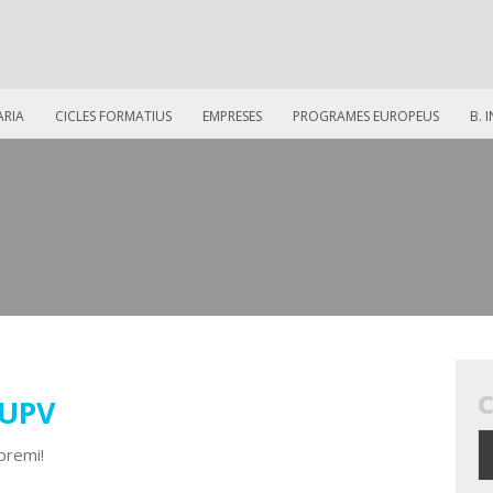
ARIA
CICLES FORMATIUS
EMPRESES
PROGRAMES EUROPEUS
B. 
 UPV
premi!