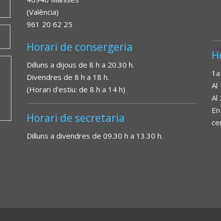
(València)
961 20 62 25
Horari de consergeria
H
Dilluns a dijous de 8 h a 20.30 h.
1a
Divendres de 8 h a 18 h.
Al
(Horari d'estiu: de 8 h a 14 h)
Al
En
Horari de secretaria
ce
Dilluns a divendres de 09.30 h a 13.30 h.