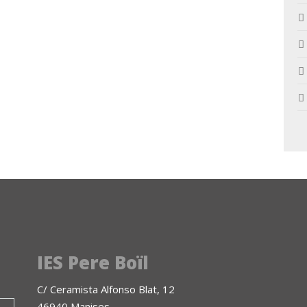
IES Pere Boïl
C/ Ceramista Alfonso Blat, 12
46940 Manises