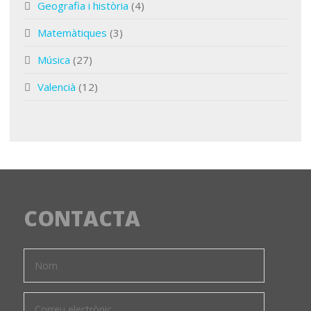
Geografia i història
(4)
Matemàtiques
(3)
Música
(27)
Valencià
(12)
CONTACTA