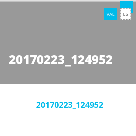
VAL
ES
20170223_124952
02
20170223_124952
març
2017