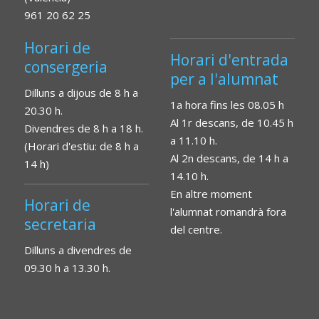
961 20 62 25
Horari de
Horari d'entrada
consergeria
per a l'alumnat
Dilluns a dijous de 8 h a
1a hora fins les 08.05 h
20.30 h.
Al 1r descans, de 10.45 h
Divendres de 8 h a 18 h.
a 11.10 h.
(Horari d'estiu: de 8 h a
Al 2n descans, de 14 h a
14 h)
14.10 h.
En altre moment
Horari de
l'alumnat romandrà fora
secretaria
del centre.
Dilluns a divendres de
09.30 h a 13.30 h.