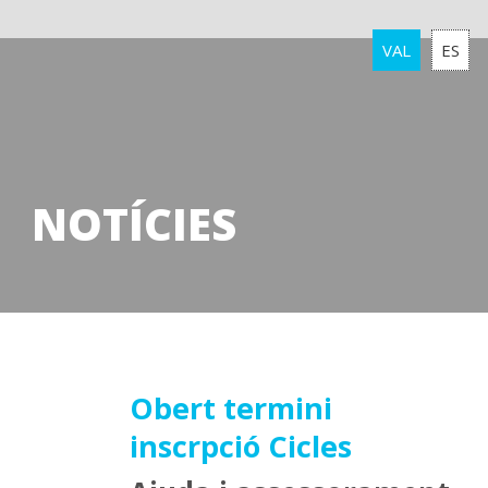
VAL
ES
NOTÍCIES
16
Obert termini
inscrpció Cicles
maig
2019