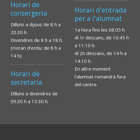
Horari de
Horari d'entrada
consergeria
per a l'alumnat
Dilluns a dijous de 8 h a
1a hora fins les 08.05 h
20.30 h.
Al 1r descans, de 10.45 h
Divendres de 8 h a 18 h.
a 11.10 h.
(Horari d'estiu: de 8 h a
Al 2n descans, de 14 h a
14 h)
14.10 h.
En altre moment
Horari de
l'alumnat romandrà fora
secretaria
del centre.
Dilluns a divendres de
09.30 h a 13.30 h.