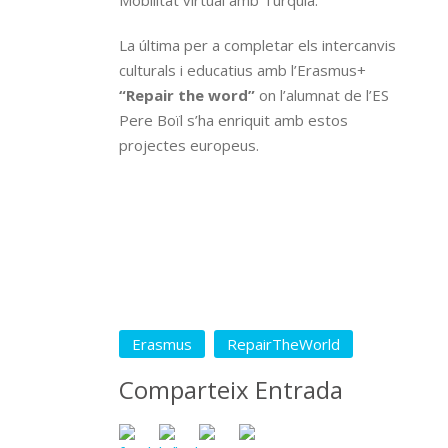
Mobilitat virtual amb Turquia.
La última per a completar els intercanvis
culturals i educatius amb l’Erasmus+
“Repair the word”
on l’alumnat de l’ES
Pere Boïl s’ha enriquit amb estos
projectes europeus.
Erasmus
RepairTheWorld
Comparteix Entrada