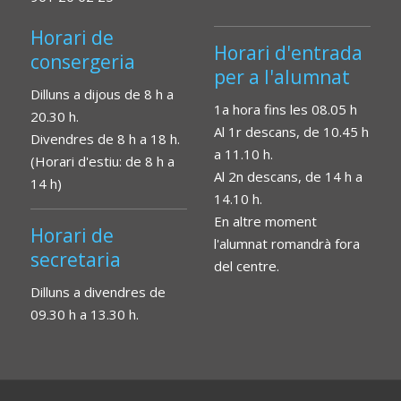
Horari de
Horari d'entrada
consergeria
per a l'alumnat
Dilluns a dijous de 8 h a
1a hora fins les 08.05 h
20.30 h.
Al 1r descans, de 10.45 h
Divendres de 8 h a 18 h.
a 11.10 h.
(Horari d'estiu: de 8 h a
Al 2n descans, de 14 h a
14 h)
14.10 h.
En altre moment
Horari de
l'alumnat romandrà fora
secretaria
del centre.
Dilluns a divendres de
09.30 h a 13.30 h.