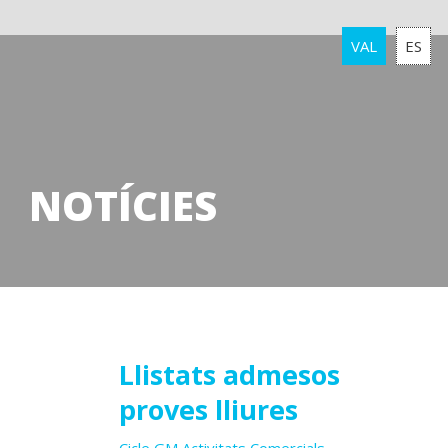
VAL
ES
NOTÍCIES
18
Llistats admesos
proves lliures
febrer
2023