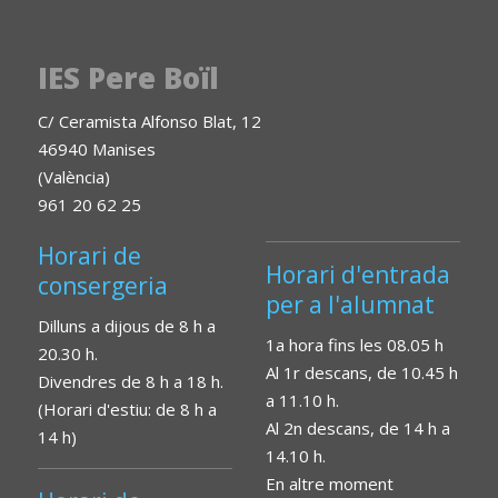
IES Pere Boïl
C/ Ceramista Alfonso Blat, 12
46940 Manises
(València)
961 20 62 25
Horari de
Horari d'entrada
consergeria
per a l'alumnat
Dilluns a dijous de 8 h a
1a hora fins les 08.05 h
20.30 h.
Al 1r descans, de 10.45 h
Divendres de 8 h a 18 h.
a 11.10 h.
(Horari d'estiu: de 8 h a
Al 2n descans, de 14 h a
14 h)
14.10 h.
En altre moment