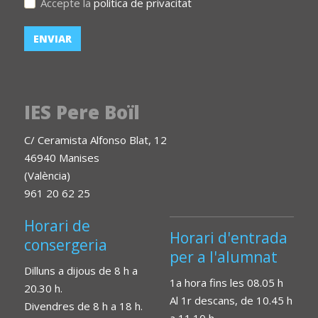
Accepte la
política de privacitat
IES Pere Boïl
C/ Ceramista Alfonso Blat, 12
46940 Manises
(València)
961 20 62 25
Horari de
Horari d'entrada
consergeria
per a l'alumnat
Dilluns a dijous de 8 h a
1a hora fins les 08.05 h
20.30 h.
Al 1r descans, de 10.45 h
Divendres de 8 h a 18 h.