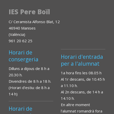
IES Pere Boïl
C/ Ceramista Alfonso Blat, 12
46940 Manises
(València)
961 20 62 25
Horari de
Horari d'entrada
consergeria
per a l'alumnat
Dilluns a dijous de 8 h a
1a hora fins les 08.05 h
20.30 h.
Al 1r descans, de 10.45 h
Divendres de 8 h a 18 h.
a 11.10 h.
(Horari d'estiu: de 8 h a
Al 2n descans, de 14 h a
14 h)
14.10 h.
En altre moment
Horari de
l'alumnat romandrà fora