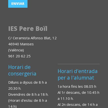
IES Pere Boïl
C/ Ceramista Alfonso Blat, 12
46940 Manises
(València)
961 20 62 25
Horari de
Horari d'entrada
consergeria
per a l'alumnat
Dilluns a dijous de 8 h a
1a hora fins les 08.05 h
20.30 h.
Al 1r descans, de 10.45 h
Divendres de 8 h a 18 h.
a 11.10 h.
(Horari d'estiu: de 8 h a
Al 2n descans, de 14 h a
14 h)