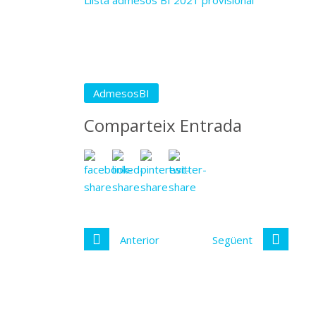
Llista admesos BI 2021 provisional
AdmesosBI
Comparteix Entrada
Anterior
Següent