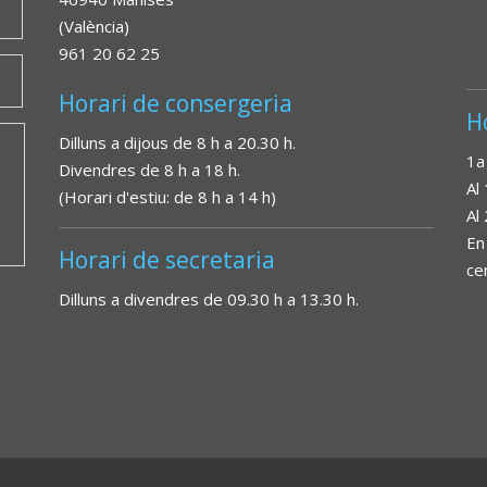
(València)
961 20 62 25
Horari de consergeria
H
Dilluns a dijous de 8 h a 20.30 h.
1a
Divendres de 8 h a 18 h.
Al
(Horari d'estiu: de 8 h a 14 h)
Al
En
Horari de secretaria
ce
Dilluns a divendres de 09.30 h a 13.30 h.