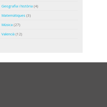
Geografia i història
(4)
Matemàtiques
(3)
Música
(27)
Valencià
(12)