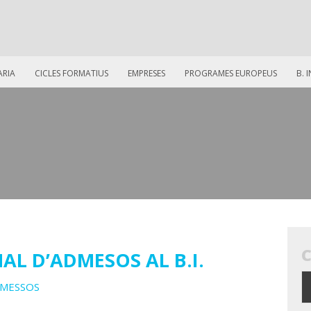
ARIA
CICLES FORMATIUS
EMPRESES
PROGRAMES EUROPEUS
B. 
AL D’ADMESOS AL B.I.
DMESSOS