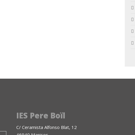
IES Pere Boïl
C/ Ceramista Alfonso Blat, 12
46940 Manises