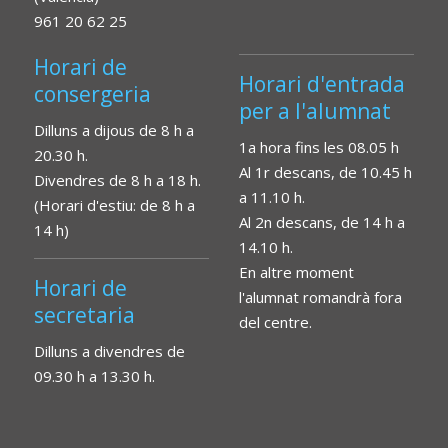
961 20 62 25
Horari de
Horari d'entrada
consergeria
per a l'alumnat
Dilluns a dijous de 8 h a
1a hora fins les 08.05 h
20.30 h.
Al 1r descans, de 10.45 h
Divendres de 8 h a 18 h.
a 11.10 h.
(Horari d'estiu: de 8 h a
Al 2n descans, de 14 h a
14 h)
14.10 h.
En altre moment
Horari de
l'alumnat romandrà fora
secretaria
del centre.
Dilluns a divendres de
09.30 h a 13.30 h.