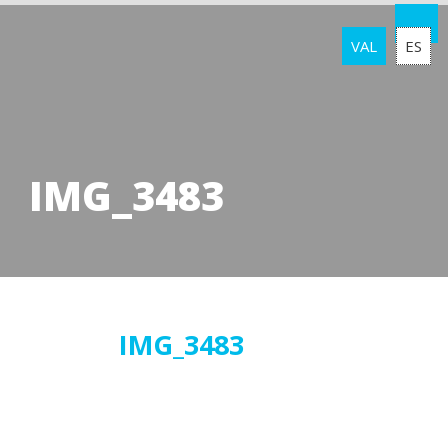
VAL
ES
IMG_3483
06
IMG_3483
febrer
2018