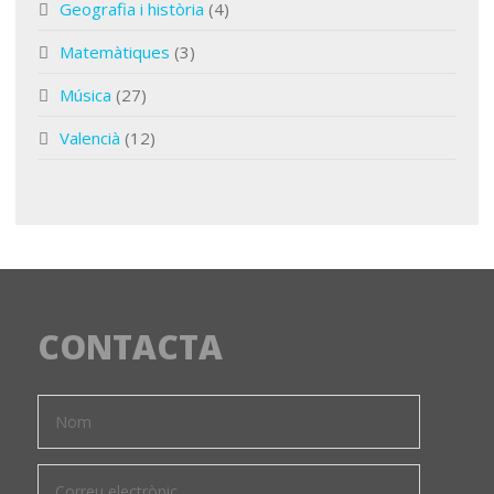
Geografia i història
(4)
Matemàtiques
(3)
Música
(27)
Valencià
(12)
CONTACTA