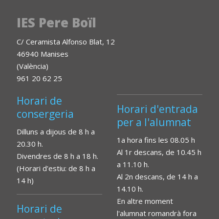
IES Pere Boïl
C/ Ceramista Alfonso Blat, 12
46940 Manises
(València)
961 20 62 25
Horari de
Horari d'entrada
consergeria
per a l'alumnat
Dilluns a dijous de 8 h a
1a hora fins les 08.05 h
20.30 h.
Al 1r descans, de 10.45 h
Divendres de 8 h a 18 h.
a 11.10 h.
(Horari d'estiu: de 8 h a
Al 2n descans, de 14 h a
14 h)
14.10 h.
En altre moment
Horari de
l'alumnat romandrà fora