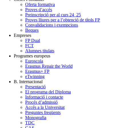
Oferta formativa
Proves d’accés
Preinscripció per al curs 24_25
Proves lliures per a l’obtenció de títols FP
Convalidacions i exempcions
Beques
Empreses
FP Dual
FCT
Alumnes titulats
Programes europeus
Euroscola
Erasmus Repair the World
Erasmus+ FP
eTwinning
B. Internacional
Presentació
El programa del Diploma
Informació i contacte
Procés d’admissió
Accés a la Universitat
Preguntes freqüents
Monografia
TDC
CAS