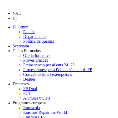
VAL
ES
El Centre
Estudis
Departaments
Política de qualitat
Secretaria
Cicles Formatius
Oferta formativa
Proves d’accés
Preinscripció per al curs 24_25
Proves lliures per a l’obtenció de títols FP
Convalidacions i exempcions
Beques
Empreses
FP Dual
FCT
Alumnes titulats
Programes europeus
Euroscola
Erasmus Repair the World
Erasmus+ FP