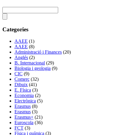
Categories
AAEE
(1)
AAEE
(8)
Administració i Finances
(20)
Anglés
(2)
B. Internacional
(29)
Biologia i geologia
(9)
CIC
(9)
Comerç
(32)
Dibuix
(41)
E. Física
(3)
Economia
(2)
Electrònica
(5)
Erasmus
(8)
Erasmus
(3)
Erasmus+
(21)
Euroscola
(36)
FCT
(3)
Física i química
(3)