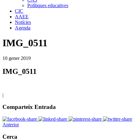
Polítiques educatives
CIC
AAEE
Notícies
Agenda
IMG_0511
10
gener
2019
IMG_0511
|
Comparteix Entrada
Anterior
Cerca