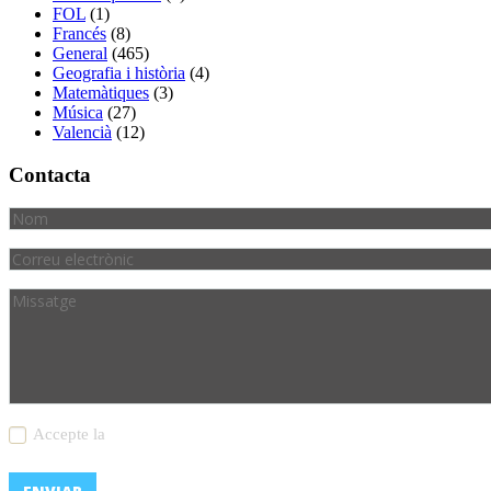
FOL
(1)
Francés
(8)
General
(465)
Geografia i història
(4)
Matemàtiques
(3)
Música
(27)
Valencià
(12)
Contacta
Accepte la
política de privacitat