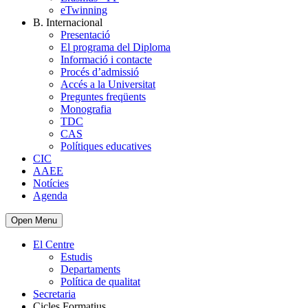
eTwinning
B. Internacional
Presentació
El programa del Diploma
Informació i contacte
Procés d’admissió
Accés a la Universitat
Preguntes freqüents
Monografia
TDC
CAS
Polítiques educatives
CIC
AAEE
Notícies
Agenda
Open Menu
El Centre
Estudis
Departaments
Política de qualitat
Secretaria
Cicles Formatius