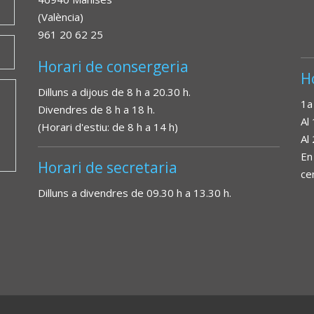
(València)
961 20 62 25
Horari de consergeria
H
Dilluns a dijous de 8 h a 20.30 h.
1a
Divendres de 8 h a 18 h.
Al
(Horari d'estiu: de 8 h a 14 h)
Al
En
Horari de secretaria
ce
Dilluns a divendres de 09.30 h a 13.30 h.