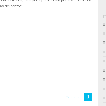
es de distància, tant per a primer com per a segón tindrà
tes
del centre:
Següent