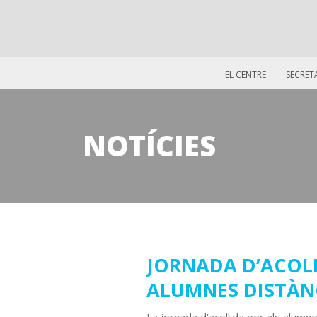
EL CENTRE
SECRET
NOTÍCIES
07
JORNADA D’ACOLL
ALUMNES DISTÀN
setembre
2017