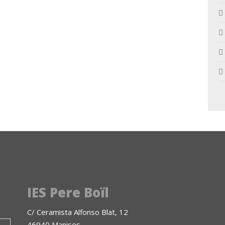
IES Pere Boïl
C/ Ceramista Alfonso Blat, 12
46940 Manises