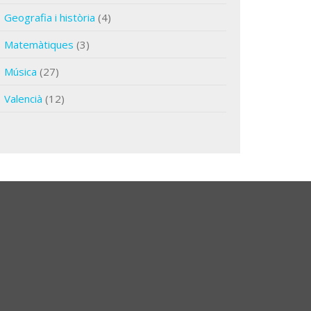
Geografia i història
(4)
Matemàtiques
(3)
Música
(27)
Valencià
(12)