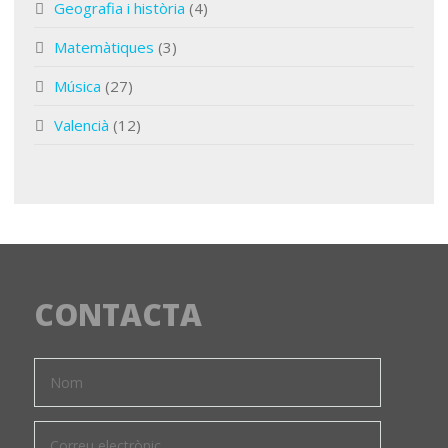
Geografia i història
(4)
Matemàtiques
(3)
Música
(27)
Valencià
(12)
CONTACTA