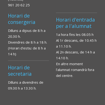
961 20 62 25
Horari de
Horari d'entrada
consergeria
per a l'alumnat
Dilluns a dijous de 8 h a
1a hora fins les 08.05 h
20.30 h.
Al 1r descans, de 10.45 h
Divendres de 8 h a 18 h.
a 11.10 h.
(Horari d'estiu: de 8 h a
Al 2n descans, de 14 h a
14 h)
14.10 h.
En altre moment
Horari de
l'alumnat romandrà fora
secretaria
del centre.
Dilluns a divendres de
09.30 h a 13.30 h.