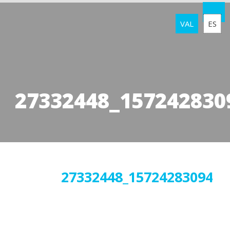
VAL
ES
27332448_157242830
05
27332448_1572428309493
febrer
2018