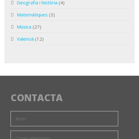
Geografia i història
(4)
Matemàtiques
(3)
Música
(27)
Valencià
(12)
CONTACTA