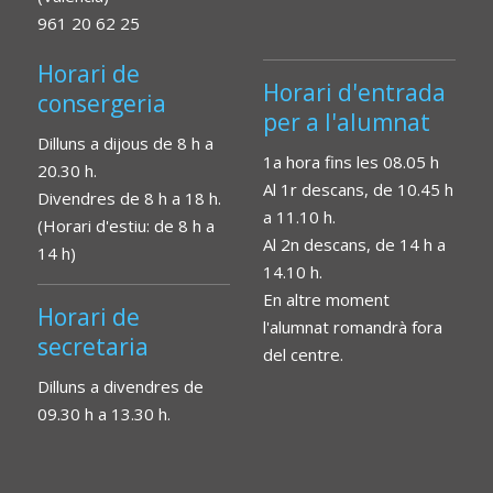
961 20 62 25
Horari de
Horari d'entrada
consergeria
per a l'alumnat
Dilluns a dijous de 8 h a
1a hora fins les 08.05 h
20.30 h.
Al 1r descans, de 10.45 h
Divendres de 8 h a 18 h.
a 11.10 h.
(Horari d'estiu: de 8 h a
Al 2n descans, de 14 h a
14 h)
14.10 h.
En altre moment
Horari de
l'alumnat romandrà fora
secretaria
del centre.
Dilluns a divendres de
09.30 h a 13.30 h.