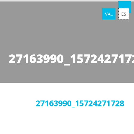
VAL
ES
27163990_157242717
05
27163990_1572427172826
febrer
2018