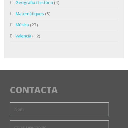
Geografia i història
(4)
Matemàtiques
(3)
Música
(27)
Valencià
(12)
CONTACTA