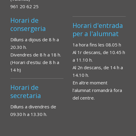
961 20 62 25
Horari de
Horari d'entrada
consergeria
per a l'alumnat
Dilluns a dijous de 8 h a
1a hora fins les 08.05 h
20.30 h.
Al 1r descans, de 10.45 h
Divendres de 8 h a 18 h.
a 11.10 h.
(Horari d'estiu: de 8 h a
Al 2n descans, de 14 h a
14 h)
14.10 h.
En altre moment
Horari de
l'alumnat romandrà fora
secretaria
del centre.
Dilluns a divendres de
09.30 h a 13.30 h.