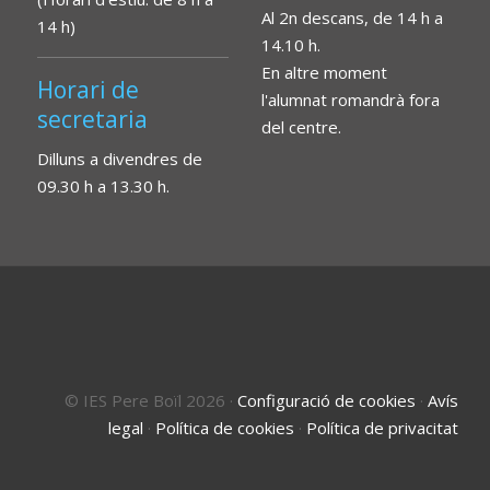
Al 2n descans, de 14 h a
14 h)
14.10 h.
En altre moment
Horari de
l'alumnat romandrà fora
secretaria
del centre.
Dilluns a divendres de
09.30 h a 13.30 h.
© IES Pere Boïl 2026
·
Configuració de cookies
·
Avís
legal
·
Política de cookies
·
Política de privacitat