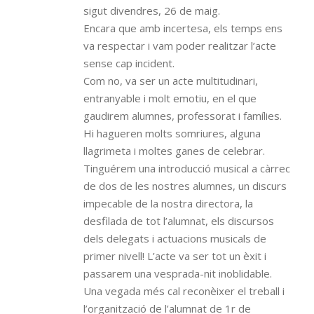
sigut divendres, 26 de maig.
Encara que amb incertesa, els temps ens
va respectar i vam poder realitzar l’acte
sense cap incident.
Com no, va ser un acte multitudinari,
entranyable i molt emotiu, en el que
gaudirem alumnes, professorat i famílies.
Hi hagueren molts somriures, alguna
llagrimeta i moltes ganes de celebrar.
Tinguérem una introducció musical a càrrec
de dos de les nostres alumnes, un discurs
impecable de la nostra directora, la
desfilada de tot l’alumnat, els discursos
dels delegats i actuacions musicals de
primer nivell! L’acte va ser tot un èxit i
passarem una vesprada-nit inoblidable.
Una vegada més cal reconèixer el treball i
l’organització de l’alumnat de 1r de