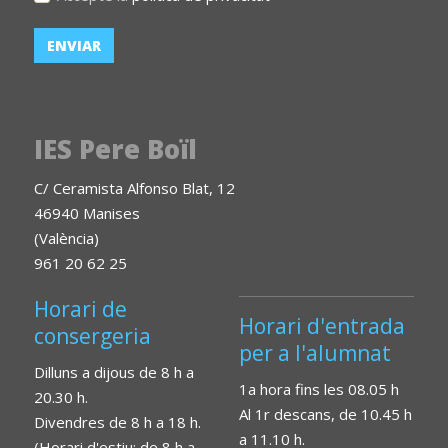
IES Pere Boïl
C/ Ceramista Alfonso Blat, 12
46940 Manises
(València)
961 20 62 25
Horari de
Horari d'entrada
consergeria
per a l'alumnat
Dilluns a dijous de 8 h a
1a hora fins les 08.05 h
20.30 h.
Al 1r descans, de 10.45 h
Divendres de 8 h a 18 h.
a 11.10 h.
(Horari d'estiu: de 8 h a