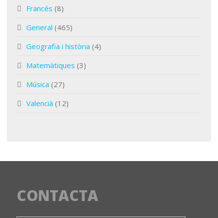
Francés
(8)
General
(465)
Geografia i història
(4)
Matemàtiques
(3)
Música
(27)
Valencià
(12)
CONTACTA