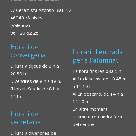
C/ Ceramista Alfonso Blat, 12
46940 Manises
(València)
961 20 62 25
Horari de
Horari d'entrada
consergeria
per a l'alumnat
Dilluns a dijous de 8 h a
1a hora fins les 08.05 h
20.30 h.
Al 1r descans, de 10.45 h
Divendres de 8 h a 18 h.
a 11.10 h.
(Horari d'estiu: de 8 h a
Al 2n descans, de 14 h a
14 h)
14.10 h.
En altre moment
Horari de
l'alumnat romandrà fora
secretaria
del centre.
Dilluns a divendres de