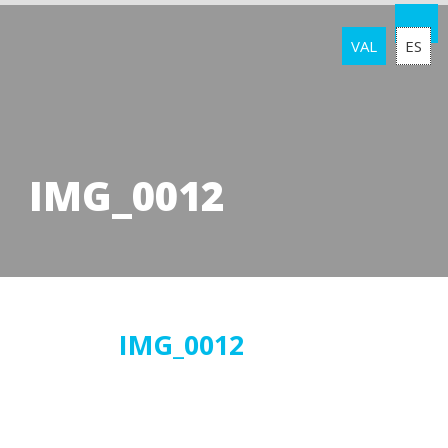
VAL
ES
IMG_0012
23
IMG_0012
abril
2018