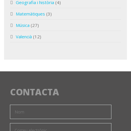
Geografia i història
(4)
Matemàtiques
(3)
Música
(27)
Valencià
(12)
CONTACTA