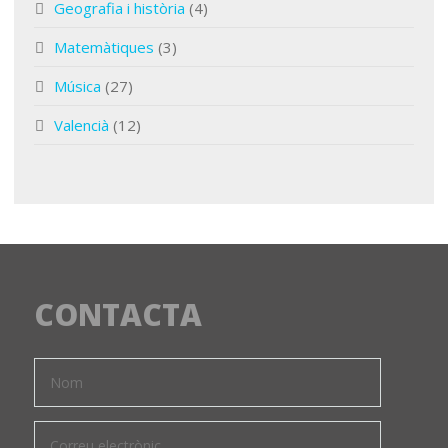
Geografia i història
(4)
Matemàtiques
(3)
Música
(27)
Valencià
(12)
CONTACTA