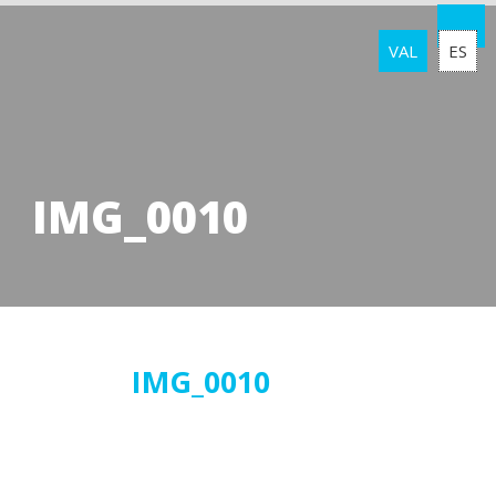
VAL
ES
IMG_0010
23
IMG_0010
abril
2018