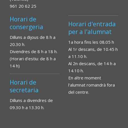
961 20 62 25
Horari de
Horari d'entrada
consergeria
per a l'alumnat
Dilluns a dijous de 8 h a
1a hora fins les 08.05 h
20.30 h.
Al 1r descans, de 10.45 h
Divendres de 8 h a 18 h.
a 11.10 h.
(Horari d'estiu: de 8 h a
Al 2n descans, de 14 h a
14 h)
14.10 h.
En altre moment
Horari de
l'alumnat romandrà fora
secretaria
del centre.
Dilluns a divendres de
09.30 h a 13.30 h.