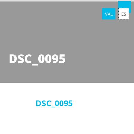
VAL
ES
DSC_0095
10
DSC_0095
gener
2017