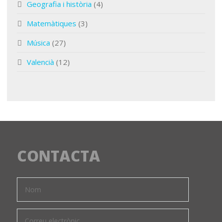
Geografia i història
(4)
Matemàtiques
(3)
Música
(27)
Valencià
(12)
CONTACTA