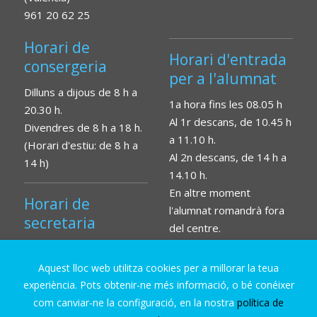
961 20 62 25
Horari de
Horari d'entrada
consergeria
per a l'alumnat
Dilluns a dijous de 8 h a
1a hora fins les 08.05 h
20.30 h.
Al 1r descans, de 10.45 h
Divendres de 8 h a 18 h.
a 11.10 h.
(Horari d'estiu: de 8 h a
Al 2n descans, de 14 h a
14 h)
14.10 h.
En altre moment
Horari de
l'alumnat romandrà fora
secretaria
del centre.
Dilluns a divendres de
09.30 h a 13.30 h.
Aquest lloc web utilitza cookies per a millorar la teua
experiència. Pots obtenir-ne més informació, o bé conéixer
com canviar-ne la configuració, en la nostra
política de